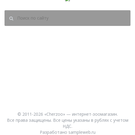
(8202)
60-45-95
zakaz@cherzoo.ru
О НАС
СОБАКАМ
ОПЛАТА
КОШКАМ
ДОСТАВКА
РЫБКАМ
ВХОД
ПТИЦАМ
РЕГИСТРАЦИЯ
ГРЫЗУНАМ
СКИДКИ
© 2011-2026 «Cherzoo» — интернет-зоомагазин.
Все права защищены. Все цены указаны в рублях с учетом
НДС.
Разработано
sampleweb.ru