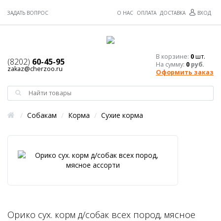
ЗАДАТЬ ВОПРОС
О НАС
ОПЛАТА
ДОСТАВКА
ВХОД
В корзине:
0
шт.
(8202)
60-45-95
На сумму:
0
руб.
zakaz@cherzoo.ru
Оформить заказ
/
Собакам
/
Корма
/
Сухие корма
Орико сух. корм д/собак всех пород, мясное