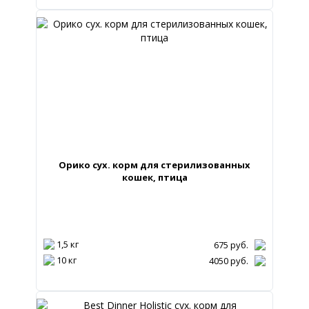
Орико сух. корм для стерилизованных
кошек, птица
1,5 кг
675
руб.
10 кг
4050
руб.