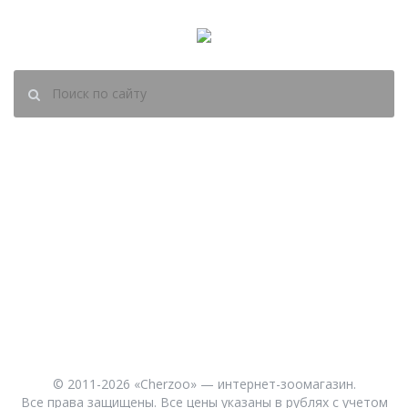
(8202)
60-45-95
zakaz@cherzoo.ru
О НАС
СОБАКАМ
ОПЛАТА
КОШКАМ
ДОСТАВКА
РЫБКАМ
ВХОД
ПТИЦАМ
РЕГИСТРАЦИЯ
ГРЫЗУНАМ
СКИДКИ
© 2011-2026 «Cherzoo» — интернет-зоомагазин.
Все права защищены. Все цены указаны в рублях с учетом