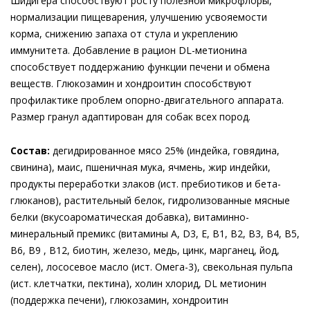
Шидигера способствуют росту полезной микрофлоры,
нормализации пищеварения, улучшению усвояемости
корма, снижению запаха от стула и укреплению
иммунитета. Добавление в рацион DL-метионина
способствует поддержанию функции печени и обмена
веществ. Глюкозамин и хондроитин способствуют
профилактике проблем опорно-двигательного аппарата.
Размер гранул адаптирован для собак всех пород.
Состав:
дегидрированное мясо 25% (индейка, говядина,
свинина), маис, пшеничная мука, ячмень, жир индейки,
продукты переработки злаков (ист. пребиотиков и бета-
глюканов), растительный белок, гидролизованные мясные
белки (вкусоароматическая добавка), витаминно-
минеральный премикс (витамины А, D3, Е, В1, В2, В3, В4, В5,
В6, В9 , В12, биотин, железо, медь, цинк, марганец, йод,
селен), лососевое масло (ист. Омега-3), свекольная пульпа
(ист. клетчатки, пектина), холин хлорид, DL метионин
(поддержка печени), глюкозамин, хондроитин