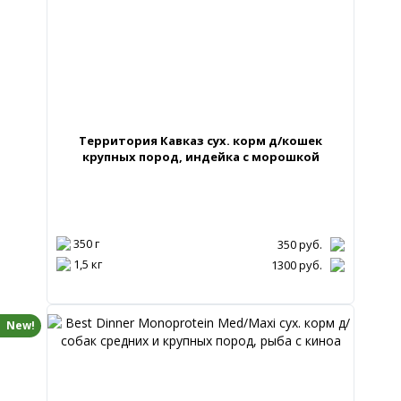
Территория Кавказ сух. корм д/кошек
крупных пород, индейка с морошкой
350 г
350
руб.
1,5 кг
1300
руб.
New!