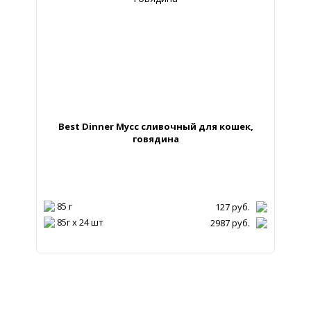
Best Dinner Мусс сливочный для кошек,
говядина
85 г
127
руб.
85г х 24 шт
2987
руб.