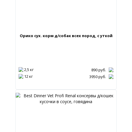
Орико сух. корм д/собак всех пород, с уткой
2,5 кг
890
руб.
12 кг
3950
руб.