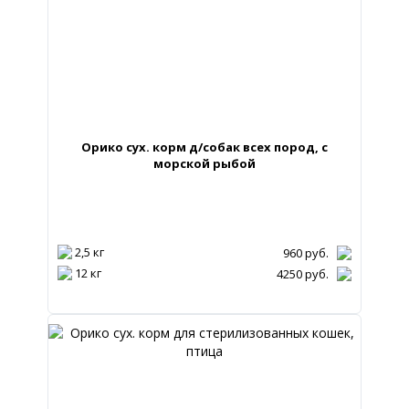
Орико сух. корм д/собак всех пород, с
морской рыбой
2,5 кг
960
руб.
12 кг
4250
руб.