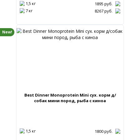
1,5 кг
1895
руб.
7 кг
8267
руб.
New!
Best Dinner Monoprotein Mini сух. корм д/
собак мини пород, рыба с киноа
1,5 кг
1800
руб.