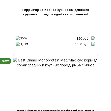
Территория Кавказ сух. корм д/кошек
крупных пород, индейка с морошкой
350 г
350
руб.
1,5 кг
1300
руб.
New!
Best Dinner Monoprotein Med/Maxi сух. корм