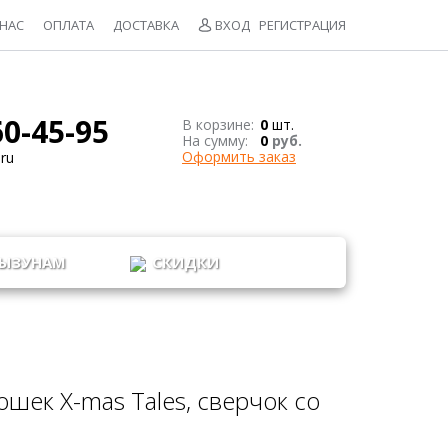
 НАС
ОПЛАТА
ДОСТАВКА
ВХОД
РЕГИСТРАЦИЯ
60-45-95
В корзине:
0
шт.
На сумму:
0
руб.
Оформить заказ
ru
ЫЗУНАМ
СКИДКИ
ошек X-mas Tales, сверчок со