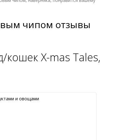
ковым чипом, наверняка, понравится вашему
ковым чипом отзывы
/кошек X-mas Tales,