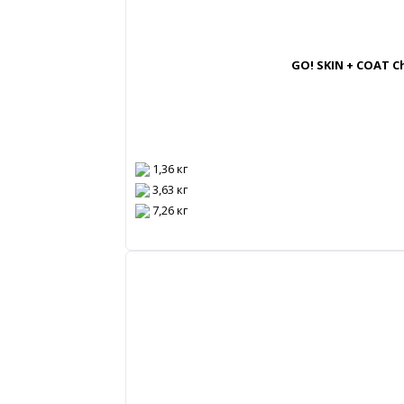
GO! SKIN + COAT 
1,36 кг
3,63 кг
7,26 кг