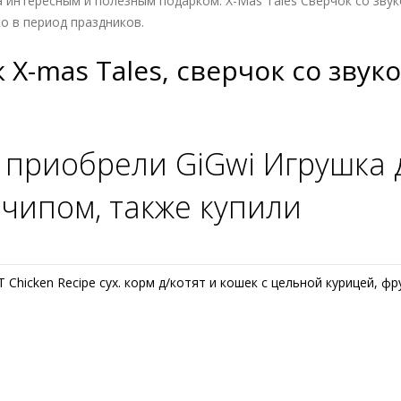
 интересным и полезным подарком. X-Mas Tales Сверчок со зву
о в период праздников.
 X-mas Tales, сверчок со зву
 приобрели GiGwi Игрушка д
 чипом, также купили