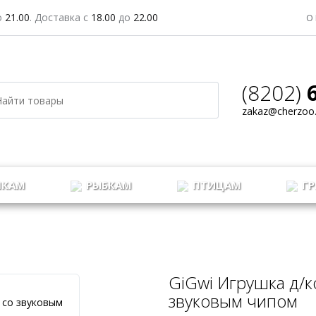
о
21.00
. Доставка с
18.00
до
22.00
ЗАДАТЬ ВОПРОС
О
(8202)
zakaz@cherzoo.
КАМ
РЫБКАМ
ПТИЦАМ
ГР
GiGwi Игрушка д/к
звуковым чипом