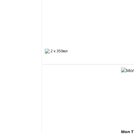
2 х 350мл
Mon T