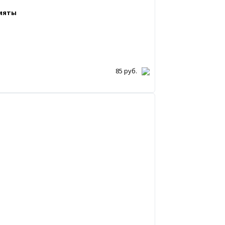
мяты
85
руб.