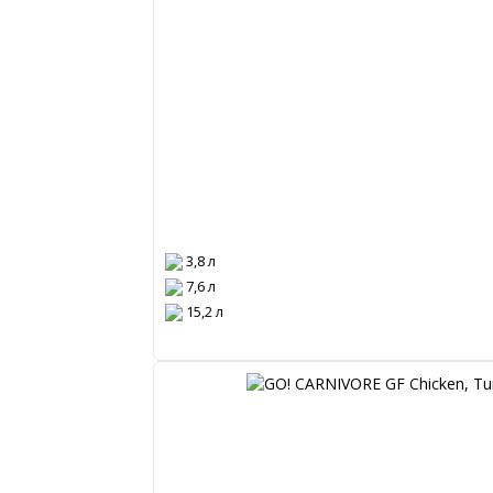
3,8 л
7,6 л
15,2 л