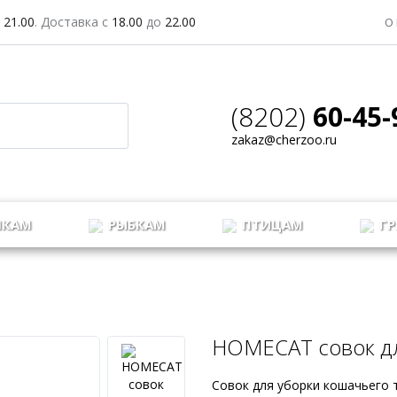
о
21.00
. Доставка с
18.00
до
22.00
ЗАДАТЬ ВОПРОС
О
(8202)
60-45-
zakaz@cherzoo.ru
КАМ
РЫБКАМ
ПТИЦАМ
ГР
HOMECAT совок дл
Совок для уборки кошачьего 