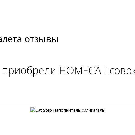
алета отзывы
 приобрели HOMECAT совок 