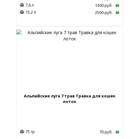
7,6 л
1300
руб.
15,2 л
2500
руб.
Альпийские луга 7 трав Травка для кошек
лоток
75 гр
70
руб.