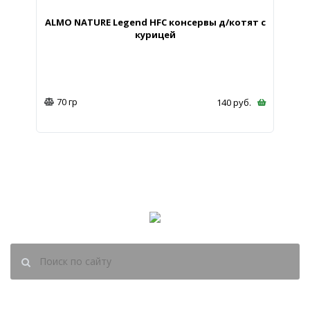
ALMO NATURE Legend HFC консервы д/котят с
курицей
70 гр
140
руб.
(8202)
60-45-95