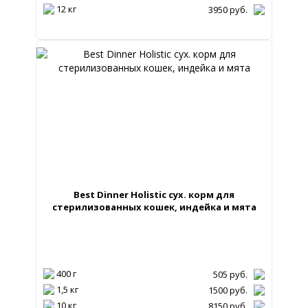
12 кг
3950
руб.
Best Dinner Holistic сух. корм для
стерилизованных кошек, индейка и мята
400 г
505
руб.
1,5 кг
1500
руб.
10 кг
8150
руб.