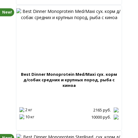
New!
Best Dinner Monoprotein Med/Maxi сух. корм
д/собак средних и крупных пород, рыба с
киноа
2 кг
2165
руб.
10 кг
10000
руб.
New!