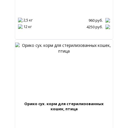
2,5 кг
960
руб.
12 кг
4250
руб.
Орико сух. корм для стерилизованных
кошек, птица