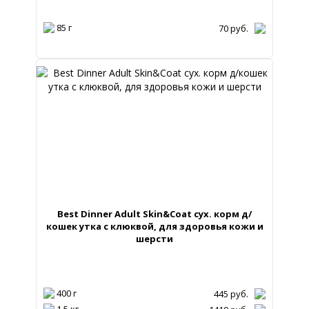
85 г
70
руб.
Best Dinner Adult Skin&Coat сух. корм д/
кошек утка с клюквой, для здоровья кожи и
шерсти
400 г
445
руб.
1,5 кг