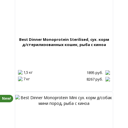
Best Dinner Monoprotein Sterilised, сух. корм
д/стерилизованных кошек, рыба с киноа
1,5 кг
1895
руб.
7 кг
8267
руб.
New!