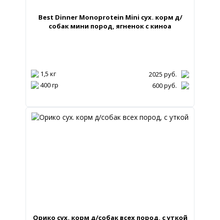
Best Dinner Monoprotein Mini сух. корм д/
собак мини пород, ягненок с киноа
1,5 кг
2025
руб.
400 гр
600
руб.
Орико сух. корм д/собак всех пород, с уткой