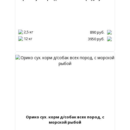
2,5 кг
890
руб.
12 кг
3950
руб.
Орико сух. корм д/собак всех пород, с
морской рыбой