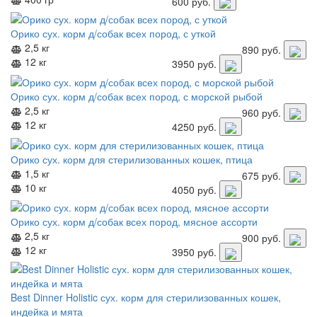
600
руб.
Орико сух. корм д/собак всех пород, с уткой
2,5 кг
890
руб.
12 кг
3950
руб.
Орико сух. корм д/собак всех пород, с морской рыбой
2,5 кг
960
руб.
12 кг
4250
руб.
Орико сух. корм для стерилизованных кошек, птица
1,5 кг
675
руб.
10 кг
4050
руб.
Орико сух. корм д/собак всех пород, мясное ассорти
2,5 кг
900
руб.
12 кг
3950
руб.
Best Dinner Holistic сух. корм для стерилизованных кошек,
индейка и мята