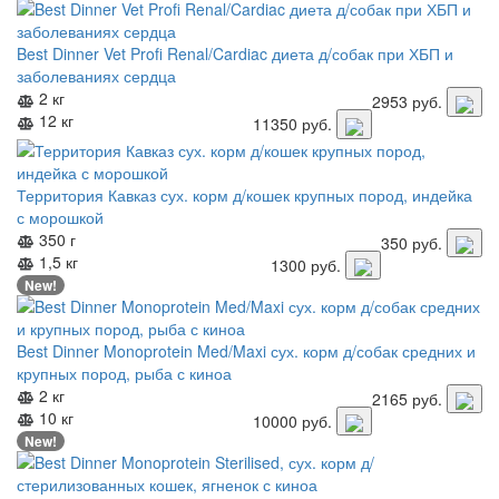
Best Dinner Vet Profi Renal/Cardiac диета д/собак при ХБП и
заболеваниях сердца
2 кг
2953
руб.
12 кг
11350
руб.
Территория Кавказ сух. корм д/кошек крупных пород, индейка
с морошкой
350 г
350
руб.
1,5 кг
1300
руб.
New!
Best Dinner Monoprotein Med/Maxi сух. корм д/собак средних и
крупных пород, рыба с киноа
2 кг
2165
руб.
10 кг
10000
руб.
New!