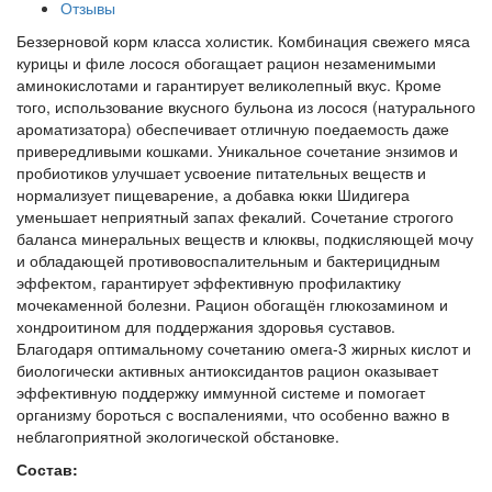
Отзывы
Беззерновой корм класса холистик. Комбинация свежего мяса
курицы и филе лосося обогащает рацион незаменимыми
аминокислотами и гарантирует великолепный вкус. Кроме
того, использование вкусного бульона из лосося (натурального
ароматизатора) обеспечивает отличную поедаемость даже
привередливыми кошками. Уникальное сочетание энзимов и
пробиотиков улучшает усвоение питательных веществ и
нормализует пищеварение, а добавка юкки Шидигера
уменьшает неприятный запах фекалий. Сочетание строгого
баланса минеральных веществ и клюквы, подкисляющей мочу
и обладающей противовоспалительным и бактерицидным
эффектом, гарантирует эффективную профилактику
мочекаменной болезни. Рацион обогащён глюкозамином и
хондроитином для поддержания здоровья суставов.
Благодаря оптимальному сочетанию омега-3 жирных кислот и
биологически активных антиоксидантов рацион оказывает
эффективную поддержку иммунной системе и помогает
организму бороться с воспалениями, что особенно важно в
неблагоприятной экологической обстановке.
Состав: