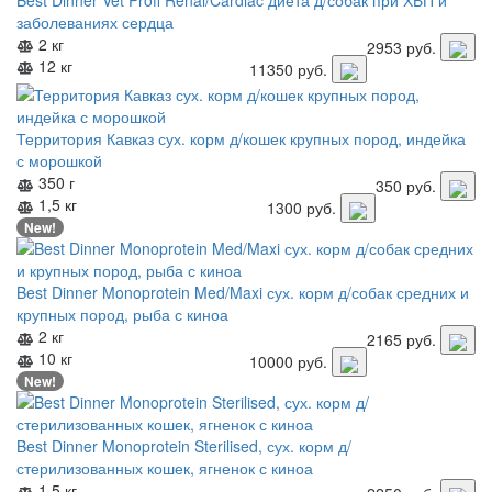
заболеваниях сердца
2 кг
2953
руб.
12 кг
11350
руб.
Территория Кавказ сух. корм д/кошек крупных пород, индейка
с морошкой
350 г
350
руб.
1,5 кг
1300
руб.
New!
Best Dinner Monoprotein Med/Maxi сух. корм д/собак средних и
крупных пород, рыба с киноа
2 кг
2165
руб.
10 кг
10000
руб.
New!
Best Dinner Monoprotein Sterilised, сух. корм д/
стерилизованных кошек, ягненок с киноа
1,5 кг