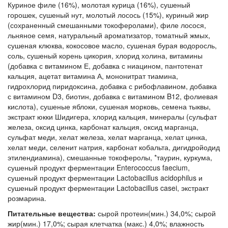
Куриное филе (16%), молотая курица (16%), сушеный
горошек, сушеный нут, молотый лосось (15%), куриный жир
(сохраненный смешанными токоферолами), филе лосося,
льняное семя, натуральный ароматизатор, томатный жмых,
сушеная клюква, кокосовое масло, сушеная бурая водоросль,
соль, сушеный корень цикория, хлорид холина, витамины
(добавка с витамином Е, добавка с ниацином, пантотенат
кальция, ацетат витамина А, мононитрат тиамина,
гидрохлорид пиридоксина, добавка с рибофлавином, добавка
с витамином D3, биотин, добавка с витамином B12, фолиевая
кислота), сушеные яблоки, сушеная морковь, семена тыквы,
экстракт юкки Шидигера, хлорид кальция, минералы (сульфат
железа, оксид цинка, карбонат кальция, оксид марганца,
сульфат меди, хелат железа, хелат марганца, хелат цинка,
хелат меди, селенит натрия, карбонат кобальта, дигидройодид
этилендиамина), смешанные токоферолы, *таурин, куркума,
сушеный продукт ферментации Enterococcus faecium,
сушеный продукт ферментации Lactobacillus acidophilus и
сушеный продукт ферментации Lactobacillus casei, экстракт
розмарина.
Питательные вещества:
сырой протеин(мин.) 34,0%; сырой
жир(мин.) 17,0%; сырая клетчатка (макс.) 4,0%; влажность