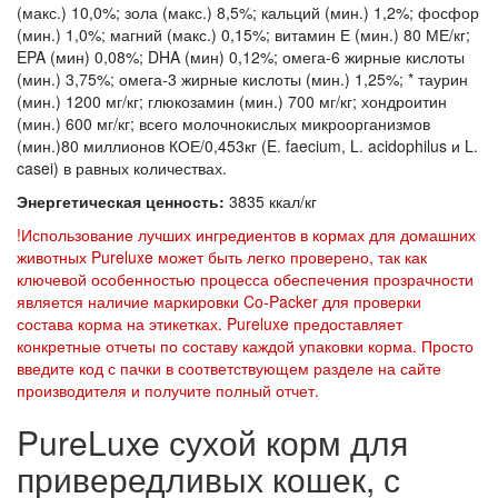
(макс.) 10,0%; зола (макс.) 8,5%; кальций (мин.) 1,2%; фосфор
(мин.) 1,0%; магний (макс.) 0,15%; витамин Е (мин.) 80 МЕ/кг;
EPA (мин) 0,08%; DHA (мин) 0,12%; омега-6 жирные кислоты
(мин.) 3,75%; омега-3 жирные кислоты (мин.) 1,25%; * таурин
(мин.) 1200 мг/кг; глюкозамин (мин.) 700 мг/кг; хондроитин
(мин.) 600 мг/кг; всего молочнокислых микроорганизмов
(мин.)80 миллионов КОЕ/0,453кг (E. faecium, L. acidophilus и L.
casei) в равных количествах.
Энергетическая ценность:
3835 ккал/кг
!Использование лучших ингредиентов в кормах для домашних
животных Pureluxe может быть легко проверено, так как
ключевой особенностью процесса обеспечения прозрачности
является наличие маркировки Co-Packer для проверки
состава корма на этикетках. Pureluxe предоставляет
конкретные отчеты по составу каждой упаковки корма. Просто
введите код с пачки в соответствующем разделе на сайте
производителя и получите полный отчет.
PureLuxe сухой корм для
привередливых кошек, с