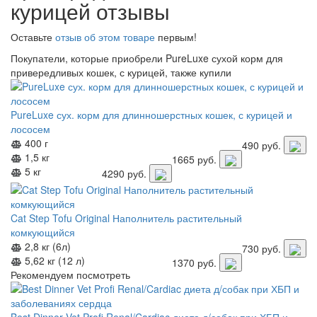
курицей отзывы
Оставьте
отзыв об этом товаре
первым!
Покупатели, которые приобрели PureLuxe сухой корм для
привередливых кошек, с курицей, также купили
PureLuxe сух. корм для длинношерстных кошек, с курицей и
лососем
400 г
490
руб.
1,5 кг
1665
руб.
5 кг
4290
руб.
Cat Step Tofu Original Наполнитель растительный
комкующийся
2,8 кг (6л)
730
руб.
5,62 кг (12 л)
1370
руб.
Рекомендуем посмотреть
Best Dinner Vet Profi Renal/Cardiac диета д/собак при ХБП и