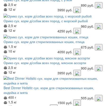
2,5 кг
890
руб.
12 кг
3950
руб.
Орико сух. корм д/собак всех пород, с морской рыбой
2,5 кг
960
руб.
12 кг
4250
руб.
Орико сух. корм для стерилизованных кошек, птица
1,5 кг
675
руб.
10 кг
4050
руб.
Орико сух. корм д/собак всех пород, мясное ассорти
2,5 кг
900
руб.
12 кг
3950
руб.
Best Dinner Holistic сух. корм для стерилизованных кошек,
индейка и мята
400 г
505
руб.
1,5 кг
1500
руб.