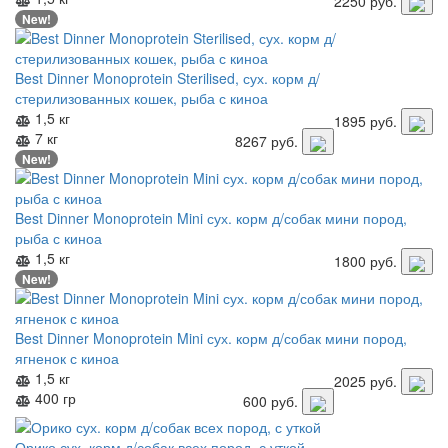
2250
руб.
New!
Best Dinner Monoprotein Sterilised, сух. корм д/
стерилизованных кошек, рыба с киноа
1,5 кг
1895
руб.
7 кг
8267
руб.
New!
Best Dinner Monoprotein Mini сух. корм д/собак мини пород,
рыба с киноа
1,5 кг
1800
руб.
New!
Best Dinner Monoprotein Mini сух. корм д/собак мини пород,
ягненок с киноа
1,5 кг
2025
руб.
400 гр
600
руб.
Орико сух. корм д/собак всех пород, с уткой