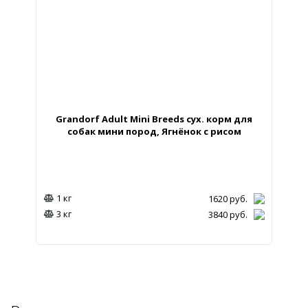
Grandorf Adult Mini Breeds сух. корм для
собак мини пород, Ягнёнок с рисом
1 кг
1620
руб.
3 кг
3840
руб.