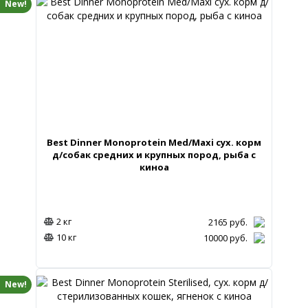
New!
Best Dinner Monoprotein Med/Maxi сух. корм
д/собак средних и крупных пород, рыба с
киноа
2 кг
2165
руб.
10 кг
10000
руб.
New!