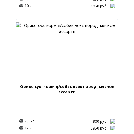
10 кг
4050
руб.
Орико сух. корм д/собак всех пород, мясное
ассорти
2,5 кг
900
руб.
12 кг
3950
руб.