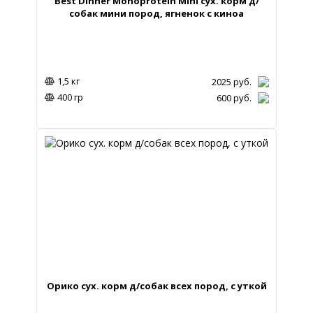
Best Dinner Monoprotein Mini сух. корм д/
собак мини пород, ягненок с киноа
1,5 кг
2025
руб.
400 гр
600
руб.
Орико сух. корм д/собак всех пород, с уткой