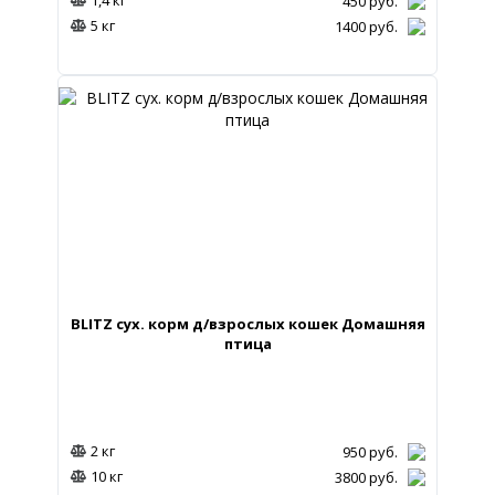
450
руб.
5 кг
1400
руб.
BLITZ сух. корм д/взрослых кошек Домашняя
птица
2 кг
950
руб.
10 кг
3800
руб.