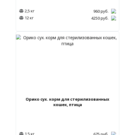
2,5 кг
960
руб.
12 кг
4250
руб.
Орико сух. корм для стерилизованных
кошек, птица
1,5 кг
675
руб.