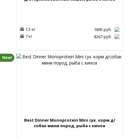
1,5 кг
1895
руб.
7 кг
8267
руб.
New!
Best Dinner Monoprotein Mini сух. корм д/
собак мини пород, рыба с киноа