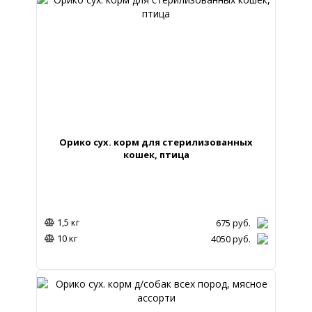
Орико сух. корм для стерилизованных
кошек, птица
1,5 кг
675
руб.
10 кг
4050
руб.