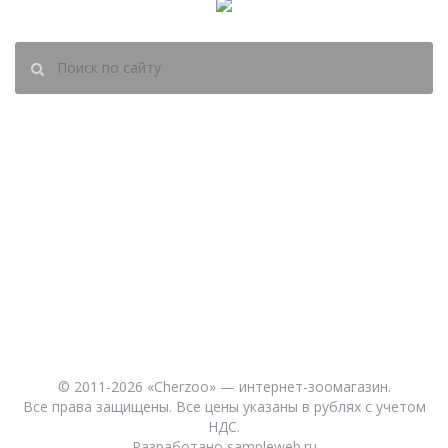
(8202)
60-45-95
zakaz@cherzoo.ru
О НАС
СОБАКАМ
ОПЛАТА
КОШКАМ
ДОСТАВКА
РЫБКАМ
ВХОД
ПТИЦАМ
РЕГИСТРАЦИЯ
ГРЫЗУНАМ
СКИДКИ
© 2011-2026 «Cherzoo» — интернет-зоомагазин.
Все права защищены. Все цены указаны в рублях с учетом
НДС.
Разработано
sampleweb.ru