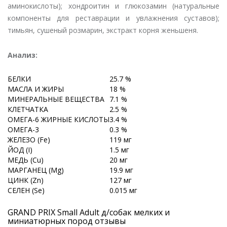
аминокислоты); хондроитин и глюкозамин (натуральные
компоненты для реставрации и увлажнения суставов);
тимьян, сушеный розмарин, экстракт корня женьшеня.
Анализ:
БЕЛКИ
25.7 %
МАСЛА И ЖИРЫ
18 %
МИНЕРАЛЬНЫЕ ВЕЩЕСТВА
7.1 %
КЛЕТЧАТКА
2.5 %
ОМЕГА-6 ЖИРНЫЕ КИСЛОТЫ
3.4 %
ОМЕГА-3
0.3 %
ЖЕЛЕЗО (Fe)
119 мг
ЙОД (I)
1.5 мг
МЕДЬ (Cu)
20 мг
МАРГАНЕЦ (Mg)
19.9 мг
ЦИНК (Zn)
127 мг
СЕЛЕН (Se)
0.015 мг
GRAND PRIX Small Adult д/собак мелких и
миниатюрных пород отзывы