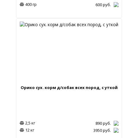
400 гр
600
руб.
Орико сух. корм д/собак всех пород, с уткой
2,5 кг
890
руб.
12 кг
3950
руб.