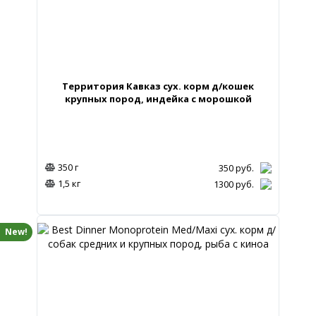
Территория Кавказ сух. корм д/кошек
крупных пород, индейка с морошкой
350 г
350
руб.
1,5 кг
1300
руб.
New!