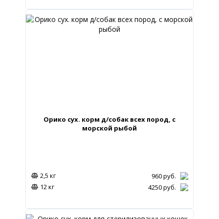
Орико сух. корм д/собак всех пород, с
морской рыбой
2,5 кг
960
руб.
12 кг
4250
руб.