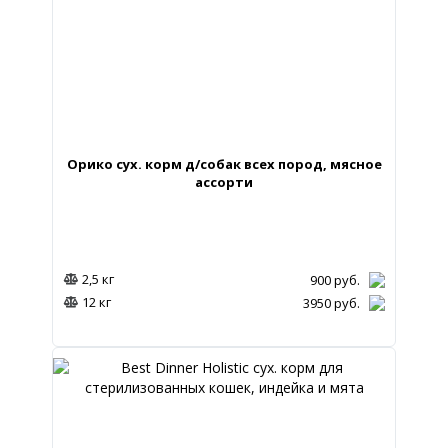
Орико сух. корм д/собак всех пород, мясное
ассорти
2,5 кг
900
руб.
12 кг
3950
руб.