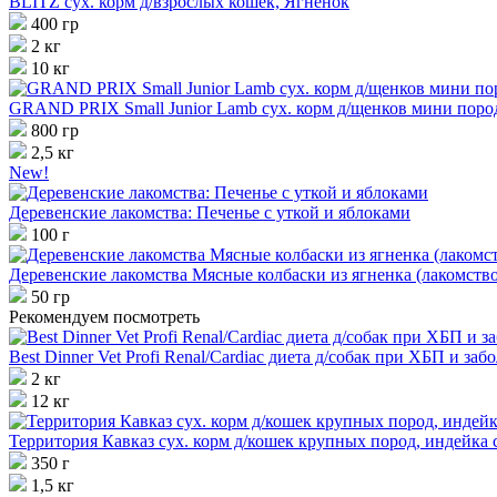
BLITZ сух. корм д/взрослых кошек, Ягненок
400 гр
2 кг
10 кг
GRAND PRIX Small Junior Lamb сух. корм д/щенков мини поро
800 гр
2,5 кг
New!
Деревенские лакомства: Печенье с уткой и яблоками
100 г
Деревенские лакомства Мясные колбаски из ягненка (лакомство
50 гр
Рекомендуем посмотреть
Best Dinner Vet Profi Renal/Cardiac диета д/собак при ХБП и за
2 кг
12 кг
Территория Кавказ сух. корм д/кошек крупных пород, индейка
350 г
1,5 кг