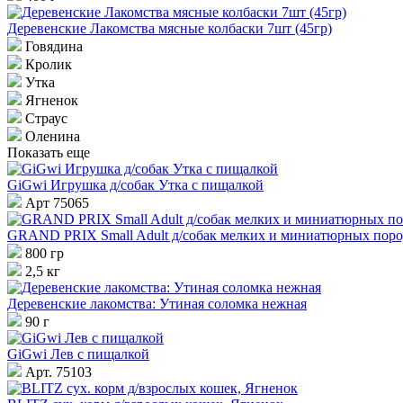
Деревенские Лакомства мясные колбаски 7шт (45гр)
Говядина
Кролик
Утка
Ягненок
Страус
Оленина
Показать еще
GiGwi Игрушка д/собак Утка с пищалкой
Арт 75065
GRAND PRIX Small Adult д/собак мелких и миниатюрных пор
800 гр
2,5 кг
Деревенские лакомства: Утиная соломка нежная
90 г
GiGwi Лев с пищалкой
Арт. 75103