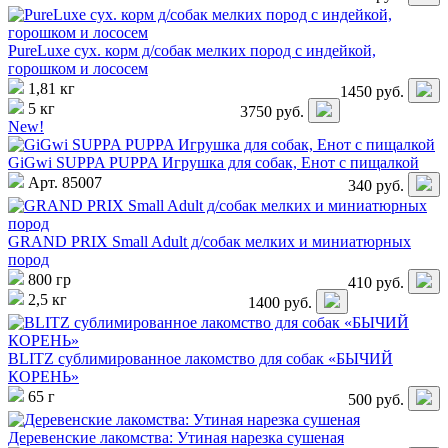
PureLuxe сух. корм д/собак мелких пород с индейкой,
горошком и лососем
1,81 кг
1450
руб.
5 кг
3750
руб.
New!
GiGwi SUPPA PUPPA Игрушка для собак, Енот с пищалкой
Арт. 85007
340
руб.
GRAND PRIX Small Adult д/собак мелких и миниатюрных
пород
800 гр
410
руб.
2,5 кг
1400
руб.
BLITZ сублимированное лакомство для собак «БЫЧИЙ
КОРЕНЬ»
65 г
500
руб.
Деревенские лакомства: Утиная нарезка сушеная