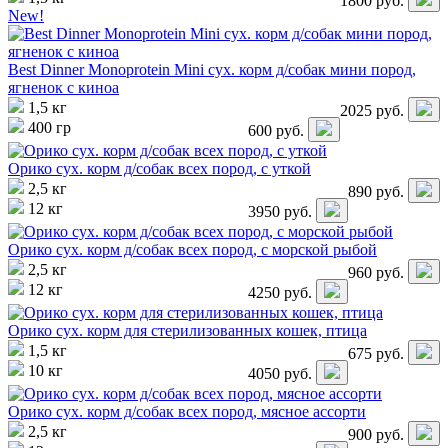
1800
руб.
New!
Best Dinner Monoprotein Mini сух. корм д/собак мини пород,
ягненок с киноа
1,5 кг
2025
руб.
400 гр
600
руб.
Орико сух. корм д/собак всех пород, с уткой
2,5 кг
890
руб.
12 кг
3950
руб.
Орико сух. корм д/собак всех пород, с морской рыбой
2,5 кг
960
руб.
12 кг
4250
руб.
Орико сух. корм для стерилизованных кошек, птица
1,5 кг
675
руб.
10 кг
4050
руб.
Орико сух. корм д/собак всех пород, мясное ассорти
2,5 кг
900
руб.