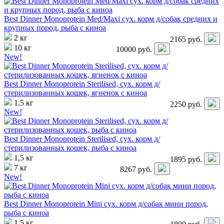
Best Dinner Monoprotein Med/Maxi сух. корм д/собак средних и
крупных пород, рыба с киноа
2 кг
2165
руб.
10 кг
10000
руб.
New!
Best Dinner Monoprotein Sterilised, сух. корм д/
стерилизованных кошек, ягненок с киноа
1,5 кг
2250
руб.
New!
Best Dinner Monoprotein Sterilised, сух. корм д/
стерилизованных кошек, рыба с киноа
1,5 кг
1895
руб.
7 кг
8267
руб.
New!
Best Dinner Monoprotein Mini сух. корм д/собак мини пород,
рыба с киноа
1,5 кг