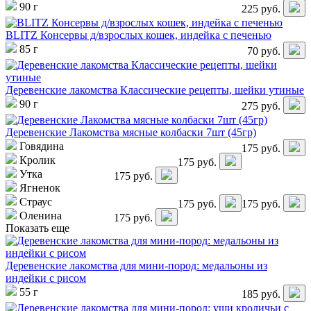
90 г
225
руб.
BLITZ Консервы д/взрослых кошек, индейка с печенью
85 г
70
руб.
Деревенские лакомства Классические рецепты, шейки утиные
90 г
275
руб.
Деревенские Лакомства мясные колбаски 7шт (45гр)
Говядина
175
руб.
Кролик
175
руб.
Утка
175
руб.
Ягненок
Страус
175
руб.
175
руб.
Оленина
175
руб.
Показать еще
Деревенские лакомства для мини-пород: медальоны из
индейки с рисом
55 г
185
руб.