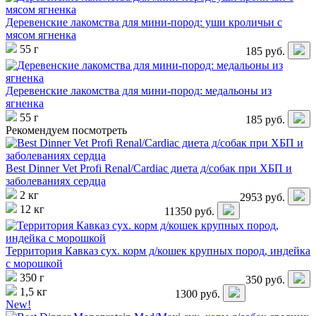
Деревенские лакомства для мини-пород: уши кроличьи с
мясом ягненка
55 г
185
руб.
Деревенские лакомства для мини-пород: медальоны из
ягненка
55 г
185
руб.
Рекомендуем посмотреть
Best Dinner Vet Profi Renal/Cardiac диета д/собак при ХБП и
заболеваниях сердца
2 кг
2953
руб.
12 кг
11350
руб.
Территория Кавказ сух. корм д/кошек крупных пород, индейка
с морошкой
350 г
350
руб.
1,5 кг
1300
руб.
New!